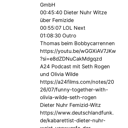
GmbH
00:45:40 Dieter Nuhr Witze
über Femizide
00:55:07 LOL Next
01:08:30 Outro
Thomas beim Bobbycarrennen
https://youtu.be/wGGXiAV7JKw
?si=e8dZDNuCakMdgqzd
A24 Podcast mit Seth Rogen
und Olivia Wilde
https://a24films.com/notes/20
26/07/funny-together-with-
olivia-wilde-seth-rogen
Dieter Nuhr Femizid-Witz
https://www.deutschlandfunk.
de/kabarettist-dieter-nuhr-