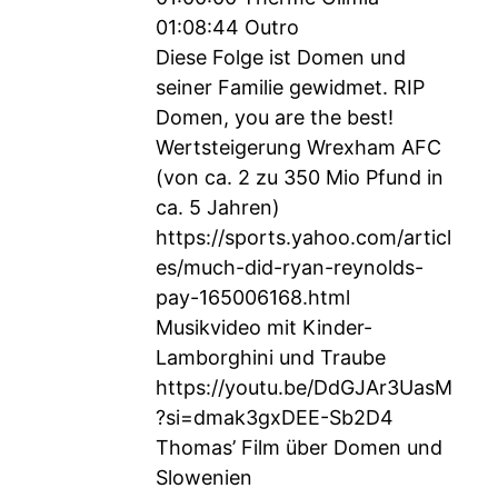
01:08:44 Outro
Diese Folge ist Domen und
seiner Familie gewidmet. RIP
Domen, you are the best!
Wertsteigerung Wrexham AFC
(von ca. 2 zu 350 Mio Pfund in
ca. 5 Jahren)
https://sports.yahoo.com/articl
es/much-did-ryan-reynolds-
pay-165006168.html
Musikvideo mit Kinder-
Lamborghini und Traube
https://youtu.be/DdGJAr3UasM
?si=dmak3gxDEE-Sb2D4
Thomas’ Film über Domen und
Slowenien