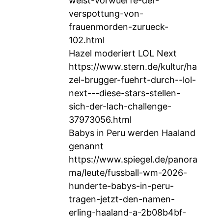
weist-vorwuerfe-der-
verspottung-von-
frauenmorden-zurueck-
102.html
Hazel moderiert LOL Next
https://www.stern.de/kultur/ha
zel-brugger-fuehrt-durch--lol-
next---diese-stars-stellen-
sich-der-lach-challenge-
37973056.html
Babys in Peru werden Haaland
genannt
https://www.spiegel.de/panora
ma/leute/fussball-wm-2026-
hunderte-babys-in-peru-
tragen-jetzt-den-namen-
erling-haaland-a-2b08b4bf-