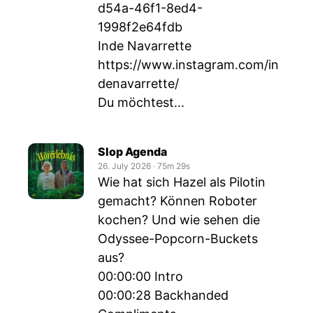
d54a-46f1-8ed4-
1998f2e64fdb
Inde Navarrette
https://www.instagram.com/in
denavarrette/
Du möchtest...
Slop Agenda
26. July 2026
‧
75m 29s
Wie hat sich Hazel als Pilotin
gemacht? Können Roboter
kochen? Und wie sehen die
Odyssee-Popcorn-Buckets
aus?
00:00:00 Intro
00:00:28 Backhanded