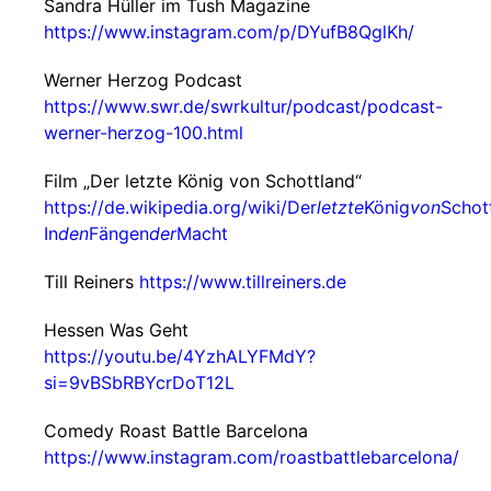
Sandra Hüller im Tush Magazine
https://www.instagram.com/p/DYufB8QglKh/
Werner Herzog Podcast
https://www.swr.de/swrkultur/podcast/podcast-
werner-herzog-100.html
Film „Der letzte König von Schottland“
https://de.wikipedia.org/wiki/Der
letzte
König
von
Schot
In
den
Fängen
der
Macht
Till Reiners
https://www.tillreiners.de
Hessen Was Geht
https://youtu.be/4YzhALYFMdY?
si=9vBSbRBYcrDoT12L
Comedy Roast Battle Barcelona
https://www.instagram.com/roastbattlebarcelona/