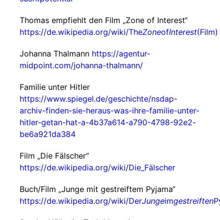
Thomas empfiehlt den Film „Zone of Interest“
https://de.wikipedia.org/wiki/The
Zone
of
Interest
(Film)
Johanna Thalmann
https://agentur-
midpoint.com/johanna-thalmann/
Familie unter Hitler
https://www.spiegel.de/geschichte/nsdap-
archiv-finden-sie-heraus-was-ihre-familie-unter-
hitler-getan-hat-a-4b37a614-a790-4798-92e2-
be6a921da384
Film „Die Fälscher“
https://de.wikipedia.org/wiki/Die_Fälscher
Buch/Film „Junge mit gestreiftem Pyjama“
https://de.wikipedia.org/wiki/Der
Junge
im
gestreiften
P