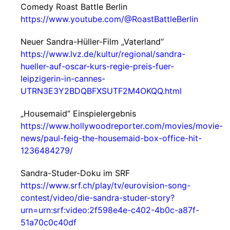
Comedy Roast Battle Berlin
https://www.youtube.com/@RoastBattleBerlin
Neuer Sandra-Hüller-Film „Vaterland“
https://www.lvz.de/kultur/regional/sandra-
hueller-auf-oscar-kurs-regie-preis-fuer-
leipzigerin-in-cannes-
UTRN3E3Y2BDQBFXSUTF2M4OKQQ.html
„Housemaid“ Einspielergebnis
https://www.hollywoodreporter.com/movies/movie-
news/paul-feig-the-housemaid-box-office-hit-
1236484279/
Sandra-Studer-Doku im SRF
https://www.srf.ch/play/tv/eurovision-song-
contest/video/die-sandra-studer-story?
urn=urn:srf:video:2f598e4e-c402-4b0c-a87f-
51a70c0c40df