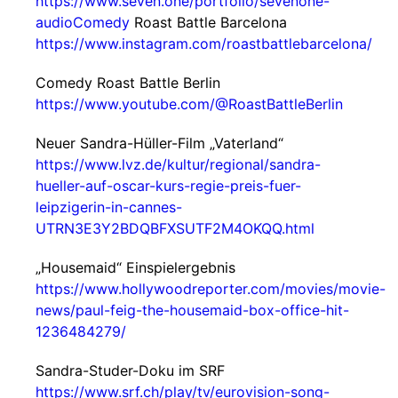
https://www.seven.one/portfolio/sevenone-
audioComedy
Roast Battle Barcelona
https://www.instagram.com/roastbattlebarcelona/
Comedy Roast Battle Berlin
https://www.youtube.com/@RoastBattleBerlin
Neuer Sandra-Hüller-Film „Vaterland“
https://www.lvz.de/kultur/regional/sandra-
hueller-auf-oscar-kurs-regie-preis-fuer-
leipzigerin-in-cannes-
UTRN3E3Y2BDQBFXSUTF2M4OKQQ.html
„Housemaid“ Einspielergebnis
https://www.hollywoodreporter.com/movies/movie-
news/paul-feig-the-housemaid-box-office-hit-
1236484279/
Sandra-Studer-Doku im SRF
https://www.srf.ch/play/tv/eurovision-song-