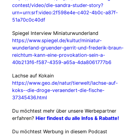
contest/video/die-sandra-studer-story?
urn=urn:srf:video:2f598e4e-c402-4b0c-a87f-
51a70c0c40df
Spiegel Interview Miniaturwunderland
https://www.spiegel.de/kultur/miniatur-
wunderland-gruender-gerrit-und-frederik-braun-
reichtum-kann-eine-provokation-sein-a-
40b213f6-f587-4359-a65a-4da8061777b6
Lachse auf Kokain
https://www.geo.de/natur/tierwelt/lachse-auf-
koks--die-droge-veraendert-die-fische-
37345436.html
Du möchtest mehr über unsere Werbepartner
erfahren?
Hier findest du alle Infos & Rabatte!
Du möchtest Werbung in diesem Podcast